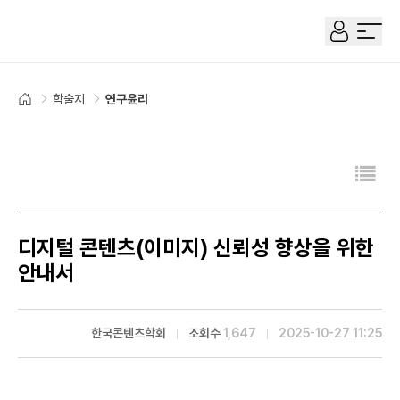
한국콘텐츠학회
전체 
학술지
연구윤리
홈으로
디지털 콘텐츠(이미지) 신뢰성 향상을 위한
안내서
한국콘텐츠학회
조회수
1,647
2025-10-27 11:25