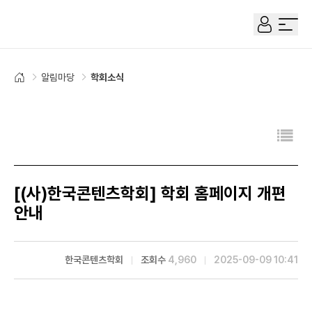
한국콘텐츠학회
전체 
알림마당
학회소식
홈으로
[(사)한국콘텐츠학회] 학회 홈페이지 개편
안내
한국콘텐츠학회
조회수
4,960
2025-09-09 10:41